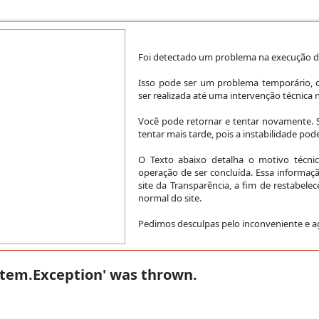
Foi detectado um problema na execução da
Isso pode ser um problema temporário, o
ser realizada até uma intervenção técnica n
Você pode retornar e tentar novamente. S
tentar mais tarde, pois a instabilidade pode
O Texto abaixo detalha o motivo técni
operação de ser concluída. Essa informaç
site da Transparência, a fim de restabele
normal do site.
Pedimos desculpas pelo inconveniente e 
stem.Exception' was thrown.